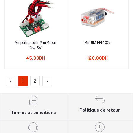
Amplificateur 2 in 4 out
Kit JIM FH-103
Ajouter au panier
Ajouter au panier
3w 5V
45.00DH
120.00DH
‹
1
2
›
Politique de retour
Termes et conditions