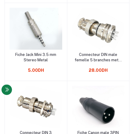
Fiche Jack Mini 3.5 mm
Connecteur DIN male
Ajouter au panier
Ajouter au panier
Stereo Metal
femelle 5 branches metal
femelle
5.00DH
28.00DH
Connecteur DIN 3
Fiche Canon male 3PIN
Ajouter au panier
Ajouter au panier