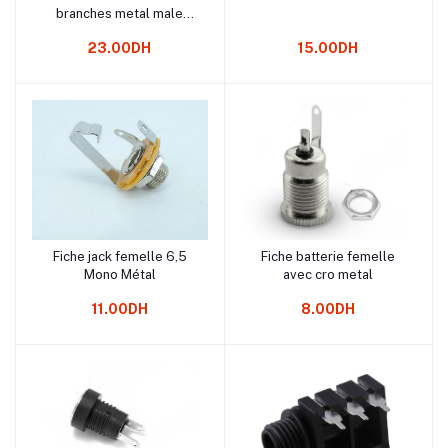
branches metal male
femelle
23.00DH
15.00DH
Fiche jack femelle 6,5
Fiche batterie femelle
Ajouter au panier
Ajouter au panier
Mono Métal
avec cro metal
11.00DH
8.00DH