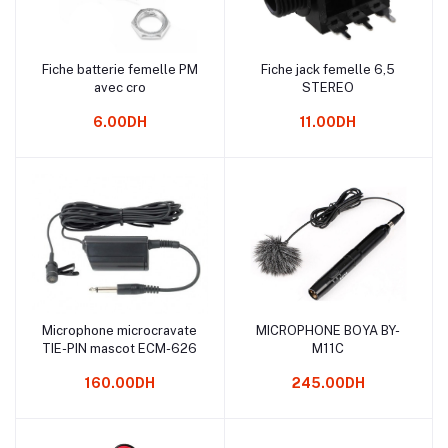
Fiche batterie femelle PM
Fiche jack femelle 6,5
Ajouter au panier
Ajouter au panier
avec cro
STEREO
6.00DH
11.00DH
Microphone microcravate
MICROPHONE BOYA BY-
Ajouter au panier
Ajouter au panier
TIE-PIN mascot ECM-626
M11C
160.00DH
245.00DH