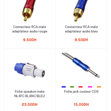
Connecteur RCA male
Connecteur RCA male
Ajouter au panier
Ajouter au panier
adaptateur audio rouge
adaptateur audio bleu
9.50DH
9.50DH
Fiche speakon male
Fiche jack couleur COS
Ajouter au panier
Ajouter au panier
NL4FC BLANC/BLEU
23.00DH
15.00DH