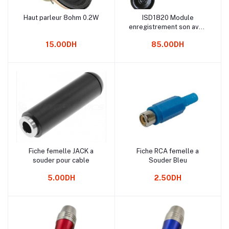
Haut parleur 8ohm 0.2W
ISD1820 Module
Ajouter au panier
Ajouter au panier
enregistrement son avec
haut parleur
15.00DH
85.00DH
Fiche femelle JACK a
Fiche RCA femelle a
Ajouter au panier
Ajouter au panier
souder pour cable
Souder Bleu
5.00DH
2.50DH