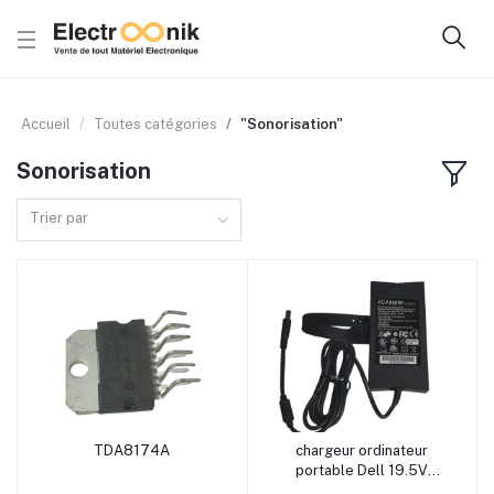
Accueil
Toutes catégories
"Sonorisation"
Sonorisation
Trier par
TDA8174A
chargeur ordinateur
Ajouter au panier
Ajouter au panier
portable Dell 19.5V
4.62A