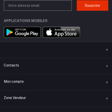
Souscrire
APPLICATIONS MOBILES
Contacts
Adresse
Mon compte
18, kissariat el atlassi Rmila, Marrakech', Maroc
S'identifier
Téléphone
Zone Vendeur
0664 277 466
Historique des commandes