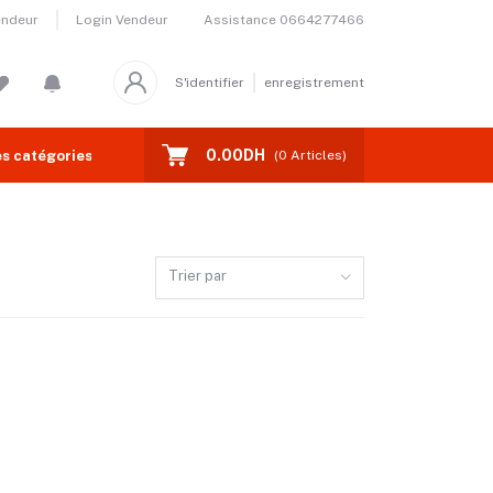
Assistance
0664277466
endeur
Login Vendeur
S'identifier
enregistrement
0.00DH
s catégories
(
0
Articles)
Trier par