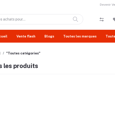
Devenir V
cueil
Vente flash
Blogs
Toutes les marques
Toute
l
"Toutes catégories"
 les produits